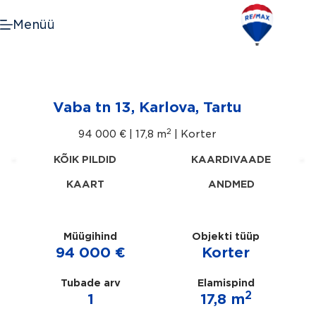
Skip
to
Menüü
content
Vaba tn 13, Karlova, Tartu
2
94 000 € |
17,8 m
| Korter
KÕIK PILDID
KAARDIVAADE
KAART
ANDMED
Müügihind
Objekti tüüp
94 000 €
Korter
Tubade arv
Elamispind
2
1
17,8 m