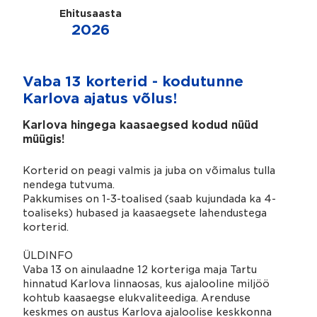
Ehitusaasta
2026
Vaba 13 korterid - kodutunne
Karlova ajatus võlus!
Karlova hingega kaasaegsed kodud nüüd
müügis!
Korterid on peagi valmis ja juba on võimalus tulla
nendega tutvuma.
Pakkumises on 1-3-toalised (saab kujundada ka 4-
toaliseks) hubased ja kaasaegsete lahendustega
korterid.
ÜLDINFO
Vaba 13 on ainulaadne 12 korteriga maja Tartu
hinnatud Karlova linnaosas, kus ajalooline miljöö
kohtub kaasaegse elukvaliteediga. Arenduse
keskmes on austus Karlova ajaloolise keskkonna