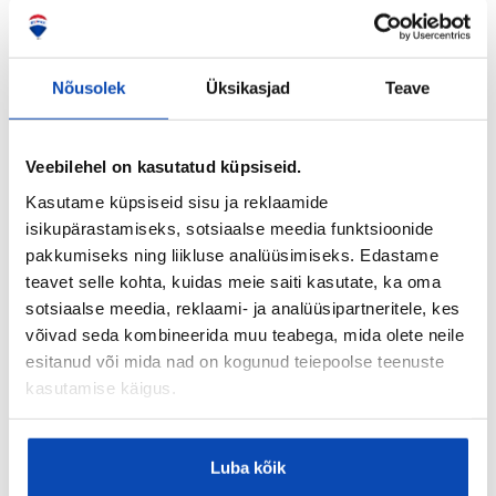
Kas objektil on energiamärgis?:
Puudub
Nõusolek
Üksikasjad
Teave
Veebilehel on kasutatud küpsiseid.
Kaart
Kasutame küpsiseid sisu ja reklaamide
isikupärastamiseks, sotsiaalse meedia funktsioonide
pakkumiseks ning liikluse analüüsimiseks. Edastame
teavet selle kohta, kuidas meie saiti kasutate, ka oma
sotsiaalse meedia, reklaami- ja analüüsipartneritele, kes
võivad seda kombineerida muu teabega, mida olete neile
esitanud või mida nad on kogunud teiepoolse teenuste
kasutamise käigus.
Luba kõik