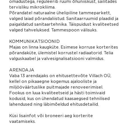
omadustega, reguleerib ruumi õhuniiskust, säilitades
tervisliku mikrokliima.
Põrandatel naturaalne ühelipiline tammeparkett,
valged laiad põrandaliistud. Sanitaarruumid plaadid ja
paigaldatud sanitaartehnika. Täispuidust kvaliteetsed
valged tahveluksed. Tammespoon välisuks.
KOMMUNIKATSIOONID
Majas on linna kaugküte. Esimese korruse korterites
põrandaküte, ülemistel korrustel radiaatorid. Telia
valguskaabel ja valvesignalisatsiooni valmidus.
ARENDAJA
Vaba 13 arendajaks on ehitusettevõte Villach OÜ,
kellel on pikaaegne kogemus ajalooliste ja
miljööväärtuslike puitmajade renoveerimisel.
Fookus on luua kvaliteetseid ja hästi toimivaid
kodusid, kus on ühendatud kaasaegsed tehnilised
lahendused ning läbimõeldud ehitusdetailid.
Küsi lisainfot või broneeri aeg korterite
vaatamiseks.