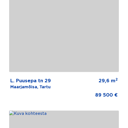
2
L. Puusepa tn 29
29,6 m
Maarjamõisa, Tartu
89 500 €