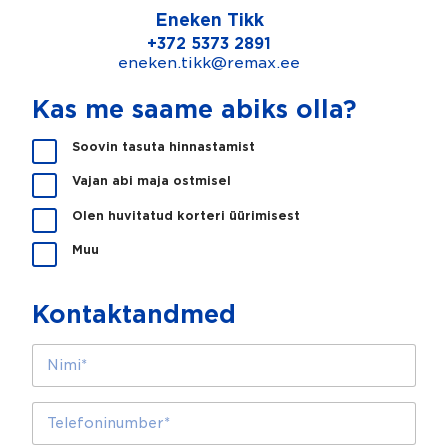
Eneken Tikk
+372 5373 2891
eneken.tikk@remax.ee
Kas me saame abiks olla?
K
Soovin tasuta hinnastamist
a
Vajan abi maja ostmisel
s
m
Olen huvitatud korteri üürimisest
e
s
Muu
a
a
m
Kontaktandmed
e
a
N
b
i
i
m
k
i
T
s
*
e
o