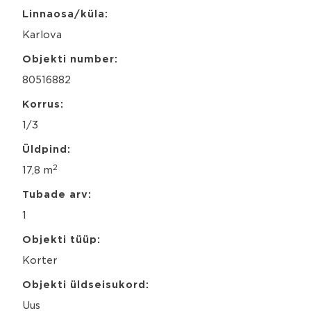
Linnaosa/küla:
Karlova
Objekti number:
80516882
Korrus:
1/3
Üldpind:
2
17,8 m
Tubade arv:
1
Objekti tüüp:
Korter
Objekti üldseisukord:
Uus