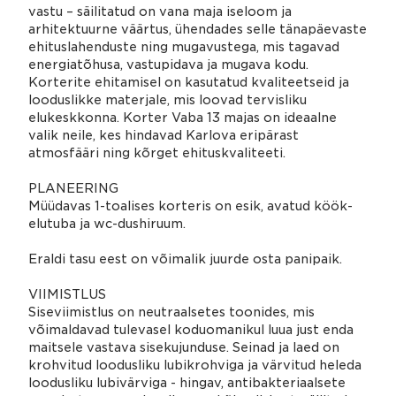
vastu – säilitatud on vana maja iseloom ja
arhitektuurne väärtus, ühendades selle tänapäevaste
ehituslahenduste ning mugavustega, mis tagavad
energiatõhusa, vastupidava ja mugava kodu.
Korterite ehitamisel on kasutatud kvaliteetseid ja
looduslikke materjale, mis loovad tervisliku
elukeskkonna. Korter Vaba 13 majas on ideaalne
valik neile, kes hindavad Karlova eripärast
atmosfääri ning kõrget ehituskvaliteeti.
PLANEERING
Müüdavas 1-toalises korteris on esik, avatud köök-
elutuba ja wc-dushiruum.
Eraldi tasu eest on võimalik juurde osta panipaik.
VIIMISTLUS
Siseviimistlus on neutraalsetes toonides, mis
võimaldavad tulevasel koduomanikul luua just enda
maitsele vastava sisekujunduse. Seinad ja laed on
krohvitud loodusliku lubikrohviga ja värvitud heleda
loodusliku lubivärviga - hingav, antibakteriaalsete