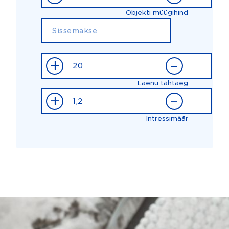
Objekti müügihind
+
–
Laenu tähtaeg
+
–
Intressimäär