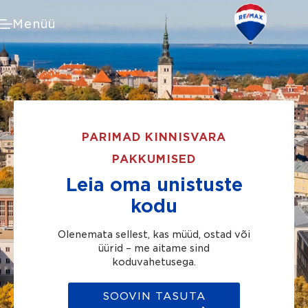
Skip
to
Menüü
content
PARIMAD KINNISVARA
PAKKUMISED
Leia oma unistuste
kodu
Olenemata sellest, kas müüd, ostad või
üürid – me aitame sind
koduvahetusega.
SOOVIN TASUTA