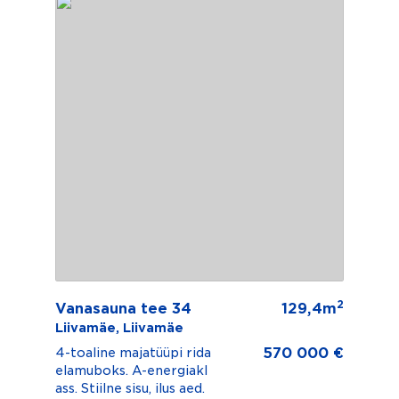
2
Vanasauna tee 34
129,4m
Liivamäe, Liivamäe
570 000 €
4-toaline majatüüpi rida
elamuboks. A-energiakl
ass. Stiilne sisu, ilus aed.