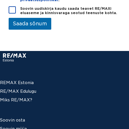
s
h
s
v
U
Soovin uudiskirja kaudu saada teavet RE/MAXi
*
i
eluaseme ja kinnisvaraga seotud teenuste kohta.
u
s
t
Saada sõnum
t
i
u
s
s
k
*
i
r
j
e
REMAX Estonia
RE/MAX Edulugu
Miks RE/MAX?
Soovin osta
Soovin müüa