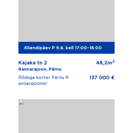
Kliendipäev P 9.8. kell 17:00–18:00
2
Kajaka tn 2
48,2m
Rannarajoon, Pärnu
137 000 €
Rõduga korter Pärnu R
annarajoonis!