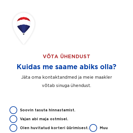
VÕTA ÜHENDUST
Kuidas me saame abiks olla?
Jäta oma kontaktandmed ja meie maakler
võtab sinuga ühendust.
K
u
i
Soovin tasuta hinnastamist.
d
Vajan abi maja ostmisel.
a
s
Olen huvitatud korteri üürimisest.
Muu