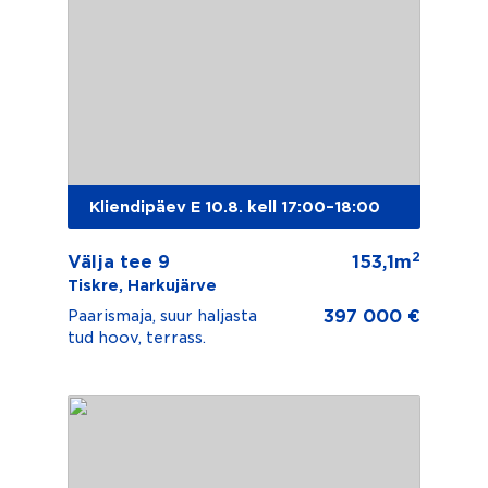
Kliendipäev E 10.8. kell 17:00–18:00
2
Välja tee 9
153,1m
Tiskre, Harkujärve
397 000 €
Paarismaja, suur haljasta
tud hoov, terrass.