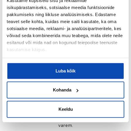
Soovin müüa
Kasutame küpsiseid sisu ja reklaamide
isikupärastamiseks, sotsiaalse meedia funktsioonide
Usalda oma korteri müük ekspertidele.
pakkumiseks ning liikluse analüüsimiseks. Edastame
teavet selle kohta, kuidas meie saiti kasutate, ka oma
LOE EDASI
sotsiaalse meedia, reklaami- ja analüüsipartneritele, kes
võivad seda kombineerida muu teabega, mida olete neile
esitanud või mida nad on kogunud teiepoolse teenuste
kasutamise käigus.
Luba kõik
Kohanda
Soovin osta
Keeldu
Leia oma unistuste kodu lihtsamalt kui kunagi
varem.