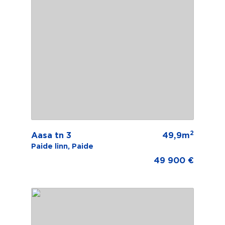
2
Aasa tn 3
49,9m
Paide linn, Paide
49 900 €