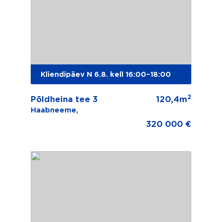
Kliendipäev N 6.8. kell 16:00–18:00
2
Põldheina tee 3
120,4m
Haabneeme,
320 000 €