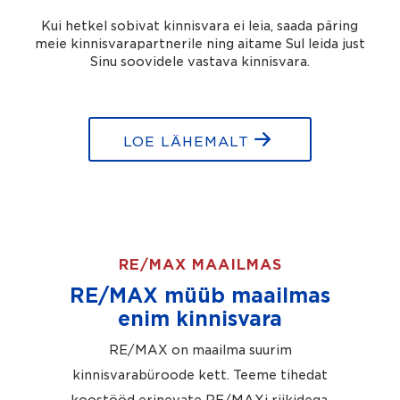
Kui hetkel sobivat kinnisvara ei leia, saada päring
meie kinnisvarapartnerile ning aitame Sul leida just
Sinu soovidele vastava kinnisvara.
LOE LÄHEMALT
RE/MAX MAAILMAS
RE/MAX müüb maailmas
enim kinnisvara
RE/MAX on maailma suurim
kinnisvarabüroode kett. Teeme tihedat
koostööd erinevate RE/MAXi riikidega.