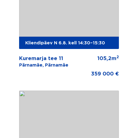
Kliendipäev N 6.8. kell 14:30–15:30
2
Kuremarja tee 11
105,2m
Pärnamäe, Pärnamäe
359 000 €