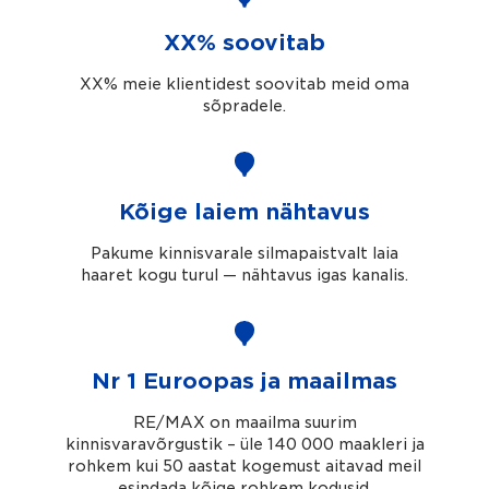
XX% soovitab
XX% meie klientidest soovitab meid oma
sõpradele.
Kõige laiem nähtavus
Pakume kinnisvarale silmapaistvalt laia
haaret kogu turul — nähtavus igas kanalis.
Nr 1 Euroopas ja maailmas
RE/MAX on maailma suurim
kinnisvaravõrgustik – üle 140 000 maakleri ja
rohkem kui 50 aastat kogemust aitavad meil
esindada kõige rohkem kodusid.