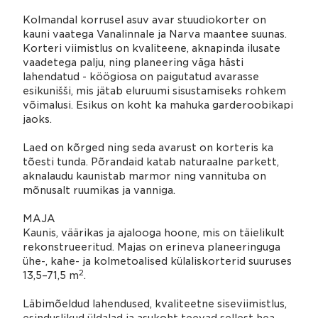
Kolmandal korrusel asuv avar stuudiokorter on
kauni vaatega Vanalinnale ja Narva maantee suunas.
Korteri viimistlus on kvaliteene, aknapinda ilusate
vaadetega palju, ning planeering väga hästi
lahendatud - köögiosa on paigutatud avarasse
esikunišši, mis jätab eluruumi sisustamiseks rohkem
võimalusi. Esikus on koht ka mahuka garderoobikapi
jaoks.
Laed on kõrged ning seda avarust on korteris ka
tõesti tunda. Põrandaid katab naturaalne parkett,
aknalaudu kaunistab marmor ning vannituba on
mõnusalt ruumikas ja vanniga.
MAJA
Kaunis, väärikas ja ajalooga hoone, mis on täielikult
rekonstrueeritud. Majas on erineva planeeringuga
ühe-, kahe- ja kolmetoalised külaliskorterid suuruses
2
13,5–71,5 m
.
Läbimõeldud lahendused, kvaliteetne siseviimistlus,