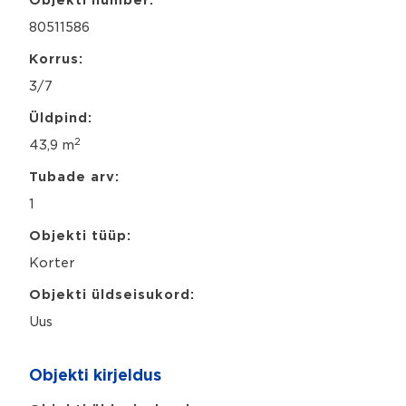
s
a
80511586
a
Korrus:
m
e
3/7
Üldpind:
2
43,9 m
Tubade arv:
1
Objekti tüüp:
Korter
Objekti üldseisukord:
Uus
Objekti kirjeldus