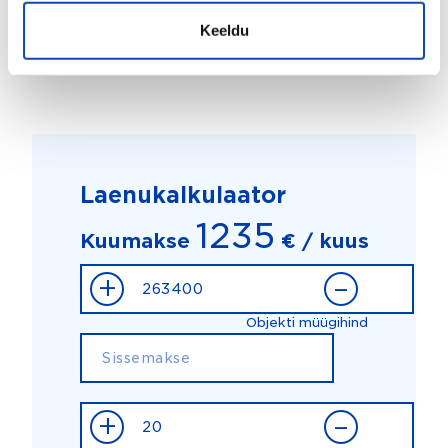
Keeldu
Laenukalkulaator
1235
Kuumakse
€ / kuus
+
–
Objekti müügihind
+
–