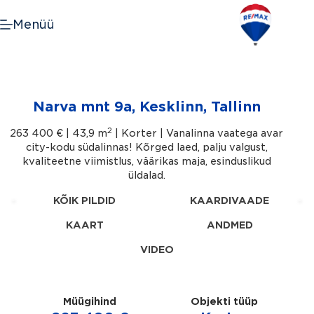
Skip
to
Menüü
content
Narva mnt 9a, Kesklinn, Tallinn
2
263 400 € |
43,9 m
| Korter | Vanalinna vaatega avar
city-kodu südalinnas! Kõrged laed, palju valgust,
kvaliteetne viimistlus, väärikas maja, esinduslikud
üldalad.
KÕIK PILDID
KAARDIVAADE
KAART
ANDMED
VIDEO
Müügihind
Objekti tüüp