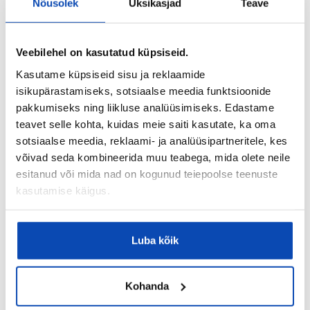
Nõusolek
Üksikasjad
Teave
Kaart
Veebilehel on kasutatud küpsiseid.
Kasutame küpsiseid sisu ja reklaamide
isikupärastamiseks, sotsiaalse meedia funktsioonide
pakkumiseks ning liikluse analüüsimiseks. Edastame
teavet selle kohta, kuidas meie saiti kasutate, ka oma
sotsiaalse meedia, reklaami- ja analüüsipartneritele, kes
võivad seda kombineerida muu teabega, mida olete neile
esitanud või mida nad on kogunud teiepoolse teenuste
kasutamise käigus.
Luba kõik
Kohanda