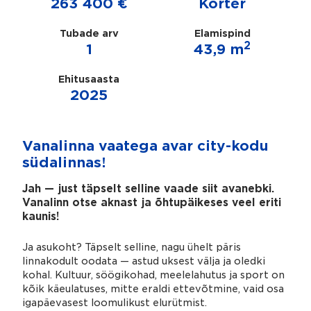
263 400 €
Korter
Tubade arv
Elamispind
2
1
43,9 m
Ehitusaasta
2025
Vanalinna vaatega avar city-kodu
südalinnas!
Jah — just täpselt selline vaade siit avanebki.
Vanalinn otse aknast ja õhtupäikeses veel eriti
kaunis!
Ja asukoht? Täpselt selline, nagu ühelt päris
linnakodult oodata — astud uksest välja ja oledki
kohal. Kultuur, söögikohad, meelelahutus ja sport on
kõik käeulatuses, mitte eraldi ettevõtmine, vaid osa
igapäevasest loomulikust elurütmist.