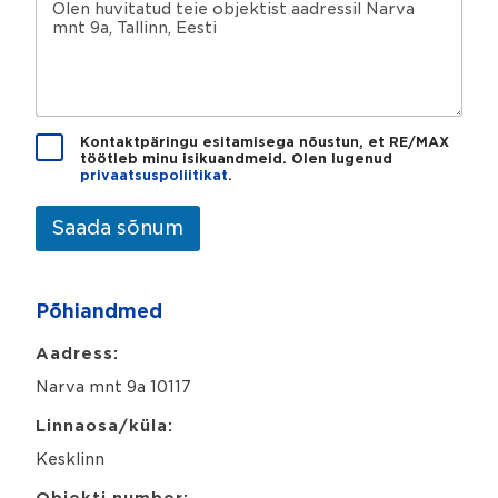
i
s
õ
n
t
n
u
i
u
m
a
m
b
a
e
d
r
r
T
Kontaktpäringu esitamisega nõustun, et RE/MAX
*
e
töötleb minu isikuandmeid. Olen lugenud
i
privaatsuspoliitikat
.
s
e
l
s
t
i
*
o
Saada sõnum
s
s
t
u
i
o
n
Põhiandmed
j
g
a
_
*
Aadress:
o
r
Narva mnt 9a 10117
i
g
Linnaosa/küla:
i
Kesklinn
n
*
Objekti number: