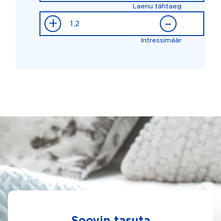
Laenu tähtaeg
+
–
Intressimäär
Soovin tasuta