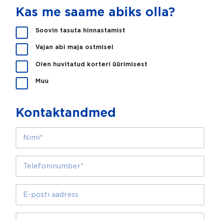
Kas me saame abiks olla?
K
Soovin tasuta hinnastamist
a
Vajan abi maja ostmisel
s
m
Olen huvitatud korteri üürimisest
e
s
Muu
a
a
m
Kontaktandmed
e
a
N
b
i
i
m
k
i
T
s
*
e
o
l
l
e
E
l
f
-
a
o
p
?
n
o
S