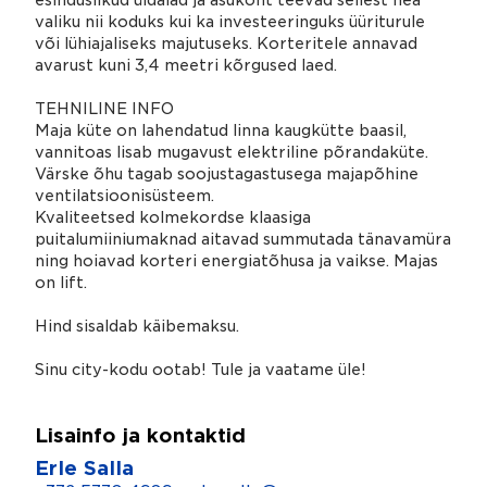
esinduslikud üldalad ja asukoht teevad sellest hea
valiku nii koduks kui ka investeeringuks üüriturule
või lühiajaliseks majutuseks. Korteritele annavad
avarust kuni 3,4 meetri kõrgused laed.
TEHNILINE INFO
Maja küte on lahendatud linna kaugkütte baasil,
vannitoas lisab mugavust elektriline põrandaküte.
Värske õhu tagab soojustagastusega majapõhine
ventilatsioonisüsteem.
Kvaliteetsed kolmekordse klaasiga
puitalumiiniumaknad aitavad summutada tänavamüra
ning hoiavad korteri energiatõhusa ja vaikse. Majas
on lift.
Hind sisaldab käibemaksu.
Sinu city-kodu ootab! Tule ja vaatame üle!
Lisainfo ja kontaktid
Erle Salla