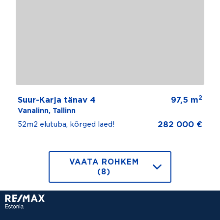
2
Suur-Karja tänav 4
97,5 m
Vanalinn, Tallinn
282 000 €
52m2 elutuba, kõrged laed!
VAATA ROHKEM
(8)