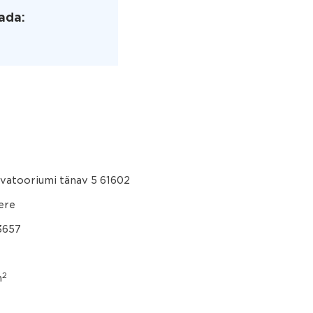
ada:
vatooriumi tänav 5 61602
ere
3657
2
m