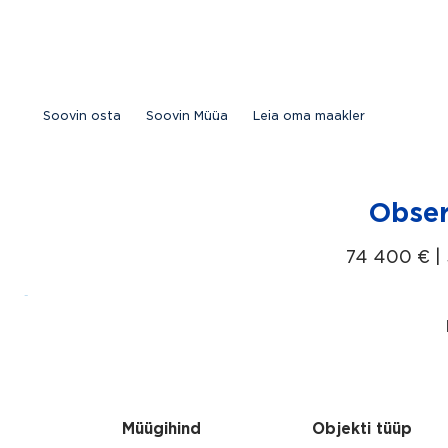
Skip
to
content
Soovin osta
Soovin Müüa
Leia oma maakler
Obser
74 400 € |
Müügihind
Objekti tüüp