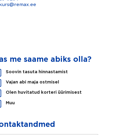
n.kurs@remax.ee
as me saame abiks olla?
Soovin tasuta hinnastamist
Vajan abi maja ostmisel
Olen huvitatud korteri üürimisest
Muu
ontaktandmed