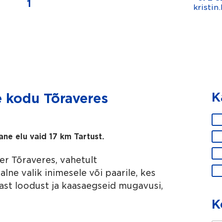
1
kristi
K
e kodu Tõraveres
K
a
s
ne elu vaid 17 km Tartust.
m
e
er Tõraveres, vahetult
s
lne valik inimesele või paarile, kes
a
a
ast loodust ja kaasaegseid mugavusi,
m
K
e
a
b