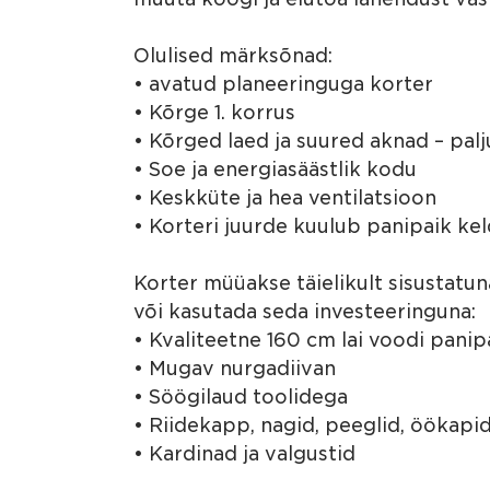
Olulised märksõnad:
• avatud planeeringuga korter
• Kõrge 1. korrus
• Kõrged laed ja suured aknad – pal
• Soe ja energiasäästlik kodu
• Keskküte ja hea ventilatsioon
• Korteri juurde kuulub panipaik kel
Korter müüakse täielikult sisustatun
või kasutada seda investeeringuna:
• Kvaliteetne 160 cm lai voodi pani
• Mugav nurgadiivan
• Söögilaud toolidega
• Riidekapp, nagid, peeglid, öökapi
• Kardinad ja valgustid