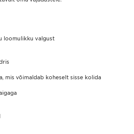
j
a
*
ju loomulikku valgust
dris
a, mis võimaldab koheselt sisse kolida
paigaga
d