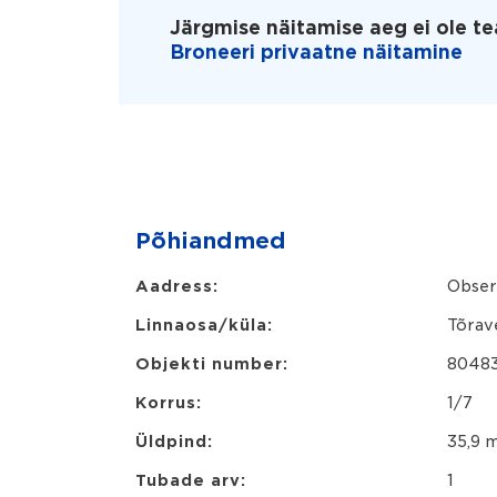
Järgmise näitamise aeg ei ole te
Broneeri privaatne näitamine
Põhiandmed
Aadress:
Obser
Linnaosa/küla:
Tõrav
Objekti number:
8048
Korrus:
1/7
Üldpind:
35,9 
Tubade arv:
1