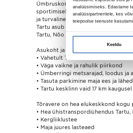
Ümbruskonda jäävad metsarajad, mis
analüüsimiseks. Edastame tea
sportimiseks ja looduses viibimiseks
analüüsipartneritele, kes võ
ja turvaline, eemal linnamürast ja tih
teiepoolse teenuste kasutami
Tartu asub vaid 17 km kaugusel nin
Tartu, Nõo ja Elvaga.
Keeldu
Asukoht ja ümbrus – Tõravere parim
• Vahetult Tõravere observatoorium
• Väga vaikne ja rahulik piirkond
• Ümberringi metsarajad, loodus ja 
• Tasuta parkimine maja ees ja lähe
• Tartu kesklinn vaid 17 km kaugusel
Tõravere on hea elukeskkond kogu 
• Hea ühistranspordiühendus Tartu, 
• Kergliiklustee
• Maja juures lasteaed