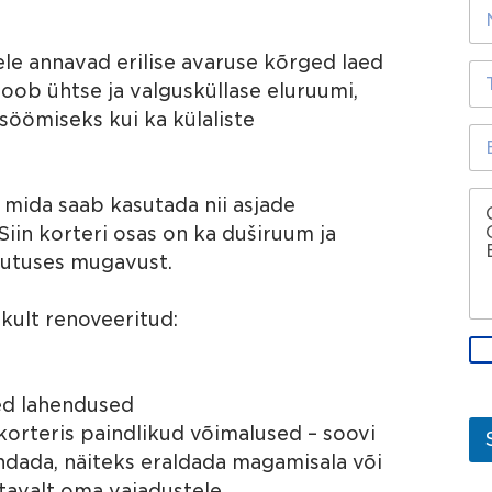
N
i
i
k
m
s
ele annavad erilise avaruse kõrged laed
i
T
o
*
e
oob ühtse ja valgusküllase eluruumi,
l
l
 söömiseks kui ka külaliste
l
e
E
a
f
-
?
o
p
n
o
S
, mida saab kasutada nii asjade
i
s
õ
iin korteri osas on ka duširuum ja
n
t
n
u
i
u
sutuses mugavust.
m
a
m
b
a
kult renoveeritud:
e
d
r
r
T
*
e
i
s
e
s
sed lahendused
t
*
o
orteris paindlikud võimalused – soovi
s
ndada, näiteks eraldada magamisala või
u
tavalt oma vajadustele.
o