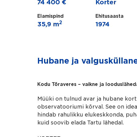
74 400 €
Korter
Elamispind
Ehitusaasta
2
35,9 m
1974
Hubane ja valgusküllan
Kodu Tõraveres – vaikne ja loodusläheda
Müüki on tulnud avar ja hubane kort
observatooriumi kõrval. See on ideaa
hindab rahulikku elukeskkonda, puh
kuid soovib elada Tartu lähedal.