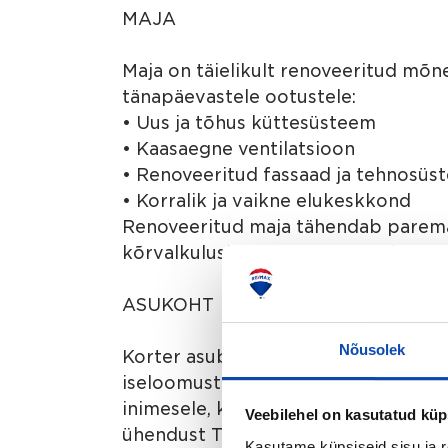
MAJA
Maja on täielikult renoveeritud mõn
tänapäevastele ootustele:
• Uus ja tõhus küttesüsteem
• Kaasaegne ventilatsioon
• Renoveeritud fassaad ja tehnosüs
• Korralik ja vaikne elukeskkond
Renoveeritud maja tähendab parema
kõrvalkulusid ja muretut elamist.
ASUKOHT
Nõusolek
Korter asub Tõraveres, vahetult obs
iseloomustab vaikus, avarus ja lood
inimesele, kes hindab rahulikku elu
Veebilehel on kasutatud küp
ühendust Tartu linnaga.
Kasutame küpsiseid sisu ja r