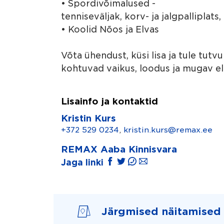
• Spordivõimalused -
tenniseväljak, korv- ja jalgpalliplats,
• Koolid Nõos ja Elvas
Võta ühendust, küsi lisa ja tule tut
kohtuvad vaikus, loodus ja mugav e
Lisainfo ja kontaktid
Kristin Kurs
+372 529 0234
,
kristin.kurs@remax.ee
REMAX Aaba Kinnisvara
Jaga linki
Järgmised näitamised