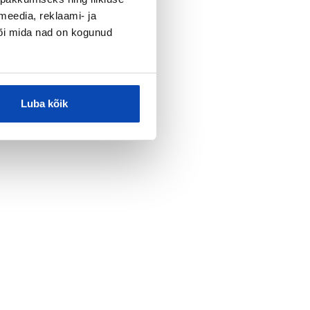
meedia, reklaami- ja
või mida nad on kogunud
Luba kõik