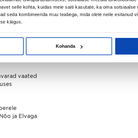
 sobivad suurepäraselt jalutamiseks,
vet selle kohta, kuidas meie saiti kasutate, ka oma sotsiaalse 
 igal aastaajal. Piirkond on väga vaikne
ivad seda kombineerida muu teabega, mida olete neile esitanud 
edast liiklusest.
se käigus.
g olemas on hea ühistranspordiühendus
Kohanda
ad küljed
i kõrval
avarad vaated
duses
perele
Nõo ja Elvaga