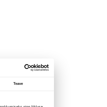
Teave
pakkumiseks ning liikluse