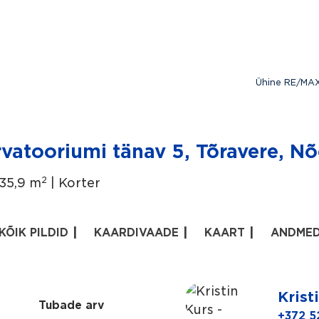
Ühine RE/MAX
vatooriumi tänav 5, Tõravere, Nõ
2
35,9 m
| Korter
KÕIK PILDID
KAARDIVAADE
KAART
ANDME
Krist
Tubade arv
+372 5