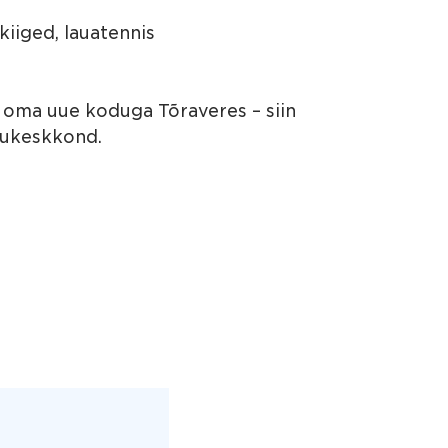
 kiiged, lauatennis
vu oma uue koduga Tõraveres – siin
lukeskkond.