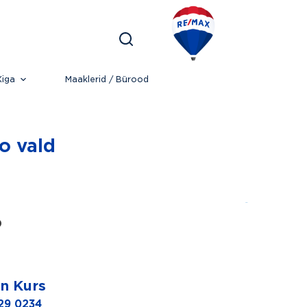
iga
Maaklerid / Bürood
o vald
D
in Kurs
29 0234