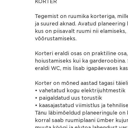
KORTER
Tegemist on ruumika korteriga, mill
ja suured aknad. Avatud planeering l
kus on piisavalt ruumi nii elamiseks,
võõrustamiseks.
Korteri eraldi osas on praktiline osa
hoiustamiseks kui ka garderoobina. S
eraldi WC, mis lisab igapäevases ka
Korter on mõned aastad tagasi täieli
• vahetatud kogu elektrijuhtmestik
• paigaldatud uus torustik
• kaasajastatud viimistlus ja tehnili
Tänu läbimõeldud planeeringule on k
korral saab ruumiplaani ümber kuju
muuta köögi ja elutoa lahendust vas