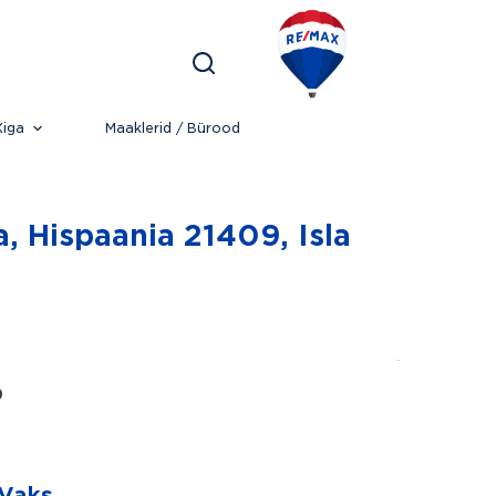
iga
Maaklerid / Bürood
, Hispaania 21409, Isla
D
 Vaks