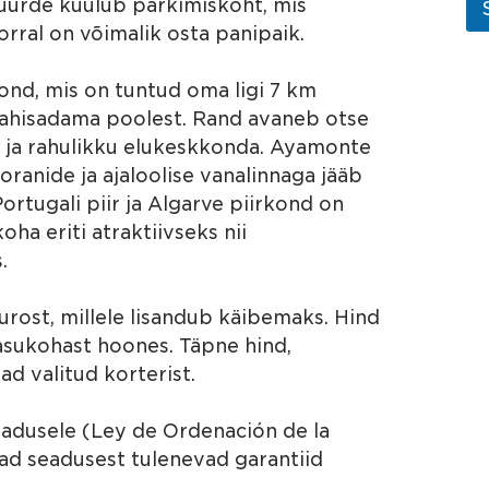
s
juurde kuulub parkimiskoht, mis
s
orral on võimalik osta panipaik.
u
o
j
kond, mis on tuntud oma ligi 7 km
a
a jahisadama poolest. Rand avaneb otse
*
t ja rahulikku elukeskkonda. Ayamonte
oranide ja ajaloolise vanalinnaga jääb
ortugali piir ja Algarve piirkond on
a eriti atraktiivseks nii
.
rost, millele lisandub käibemaks. Hind
 asukohast hoones. Täpne hind,
d valitud korterist.
eadusele (Ley de Ordenación de la
vad seadusest tulenevad garantiid