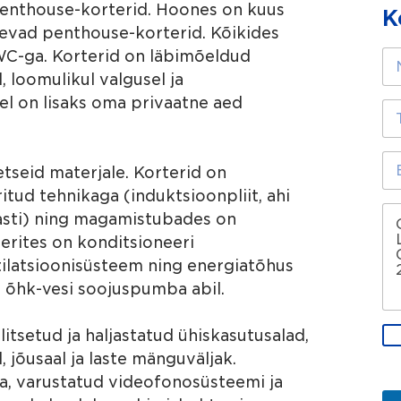
a penthouse-korterid. Hoones on kuus
K
e
a
nevad penthouse-korterid. Kõikides
b
N
WC-ga. Korterid on läbimõeldud
i
i
 loomulikul valgusel ja
k
m
s
tel on lisaks oma privaatne aed
i
T
o
*
e
l
l
l
e
E
a
etseid materjale. Korterid on
f
-
?
o
p
tud tehnikaga (induktsioonpliit, ahi
n
o
S
asti) ning magamistubades on
i
s
õ
erites on konditsioneeri
n
t
n
u
i
u
tilatsioonisüsteem ning energiatõhus
m
a
m
 õhk-vesi soojuspumba abil.
b
a
e
d
*
r
r
T
itsetud ja haljastatud ühiskasutusalad,
a
*
e
i
b
 jõusaal ja laste mänguväljak.
s
e
i
s
a, varustatud videofonosüsteemi ja
t
k
*
o