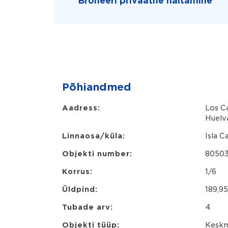
Broneeri privaatne näitamine
Põhiandmed
Aadress:
Los C
Huelv
Linnaosa/küla:
Isla C
Objekti number:
8050
Korrus:
1/6
Üldpind:
189,9
Tubade arv:
4
Objekti tüüp:
Keskm