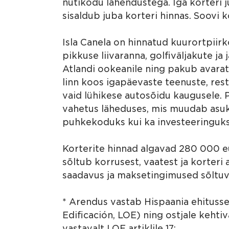
nutikodu lahendustega. Iga korteri 
sisaldub juba korteri hinnas. Soovi k
Isla Canela on hinnatud kuurortpiir
pikkuse liivaranna, golfiväljakute j
Atlandi ookeanile ning pakub avara
linn koos igapäevaste teenuste, rest
vaid lühikese autosõidu kaugusele. P
vahetus läheduses, mis muudab asukoh
puhkekoduks kui ka investeeringuks
Korterite hinnad algavad 280 000 eu
sõltub korrusest, vaatest ja korteri
saadavus ja maksetingimused sõltuva
* Arendus vastab Hispaania ehituss
Edificación, LOE) ning ostjale kehti
vastavalt LOE artiklile 17: