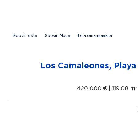
Skip
to
content
Soovin osta
Soovin Müüa
Leia oma maakler
Los Camaleones, Playa 
2
420 000 € |
119,08 m