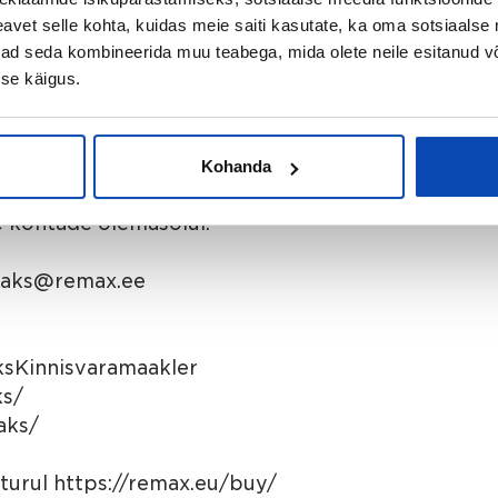
vet selle kohta, kuidas meie saiti kasutate, ka oma sotsiaalse 
ivad seda kombineerida muu teabega, mida olete neile esitanud 
ga Los Camaleones tutvujatele:
se käigus.
outique
Kohanda
mmikusöögiga). Pakkumine on
 kohtade olemasolul.
.vaks@remax.ee
sKinnisvaramaakler
ks/
aks/
turul https://remax.eu/buy/