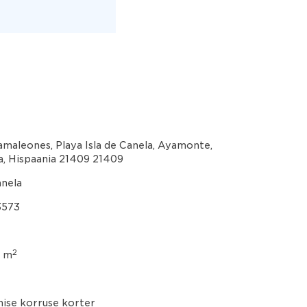
amaleones, Playa Isla de Canela, Ayamonte,
a, Hispaania 21409 21409
anela
3573
2
5 m
ise korruse korter