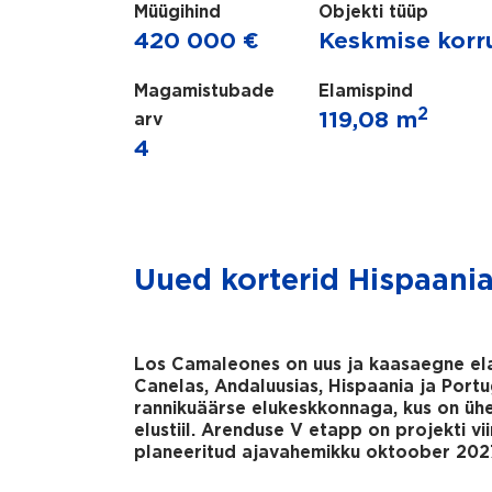
Müügihind
Objekti tüüp
420 000 €
Keskmise korr
Magamistubade
Elamispind
2
119,08 m
arv
4
Uued korterid Hispaania
Los Camaleones on uus ja kaasaegne ela
Canelas, Andaluusias, Hispaania ja Portuga
rannikuäärse elukeskkonnaga, kus on üh
elustiil. Arenduse V etapp on projekti v
planeeritud ajavahemikku oktoober 2027