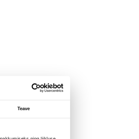
Teave
pakkumiseks ning liikluse