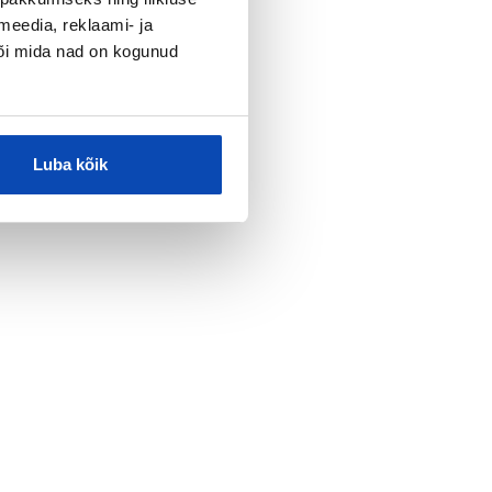
meedia, reklaami- ja
või mida nad on kogunud
Luba kõik