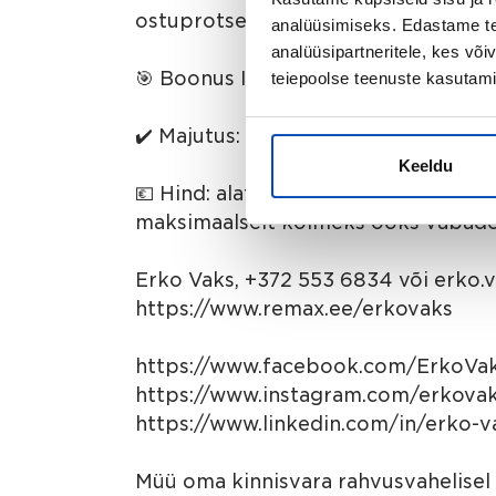
ostuprotsessi kohta.
analüüsimiseks. Edastame tea
analüüsipartneritele, kes võ
🎯 Boonus Isla Canela uusarenduste
teiepoolse teenuste kasutami
✔️ Majutus: Isla Canela Golf Hotel B
Keeldu
💶 Hind: alates 95 €/öö kahele (ho
maksimaalselt kolmeks ööks vabade
Erko Vaks, +372 553 6834 või erko
https://www.remax.ee/erkovaks
https://www.facebook.com/ErkoVak
https://www.instagram.com/erkova
https://www.linkedin.com/in/erko-v
Müü oma kinnisvara rahvusvahelisel 