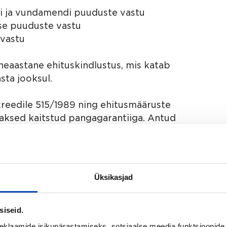
ni ja vundamendi puuduste vastu
use puuduste vastu
 vastu
neaastane ehituskindlustus, mis katab
sta jooksul.
kreedile 515/1989 ning ehitusmääruste
aksed kaitstud pangagarantiiga. Antud
 Caixabank ning kõik ostjate
angakontole. See tähendab, et kui
agastatakse ostjale tema ettemaksed
Üksikasjad
siseid.
nfot saadavuse, hinnakirja ja
eklaamide isikupärastamiseks, sotsiaalse meedia funktsioonide 