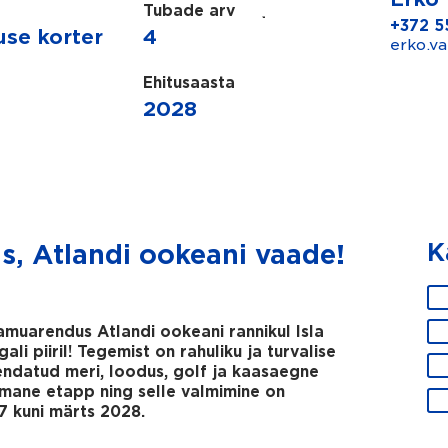
Tubade arv
+372 5
use korter
4
erko.v
Ehitusaasta
2028
K
s, Atlandi ookeani vaade!
K
a
s
muarendus Atlandi ookeani rannikul Isla
m
li piiril! Tegemist on rahuliku ja turvalise
e
endatud meri, loodus, golf ja kaasaegne
s
iimane etapp ning selle valmimine on
a
 kuni märts 2028.
a
m