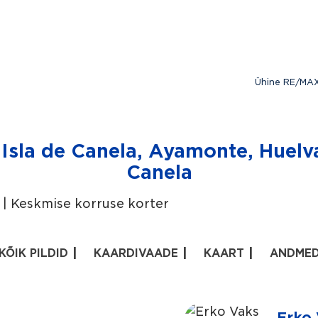
Ühine RE/MAX
Isla de Canela, Ayamonte, Huelva
Canela
| Keskmise korruse korter
KÕIK PILDID
KAARDIVAADE
KAART
ANDME
Erko