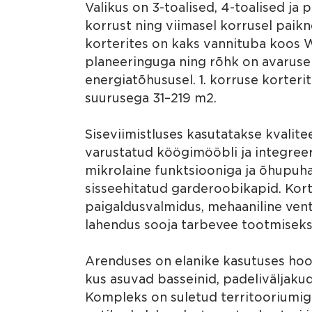
Valikus on 3-toalised, 4-toalised j
korrust ning viimasel korrusel paik
korterites on kaks vannituba koos 
planeeringuga ning rõhk on avarusel,
energiatõhususel. 1. korruse korteri
suurusega 31–219 m2.
Siseviimistluses kasutatakse kvalite
varustatud köögimööbli ja integreeri
mikrolaine funktsiooniga ja õhupuh
sisseehitatud garderoobikapid. Kort
paigaldusvalmidus, mehaaniline ven
lahendus sooja tarbevee tootmiseks
Arenduses on elanike kasutuses hool
kus asuvad basseinid, padeliväljakud,
Kompleks on suletud territooriumig