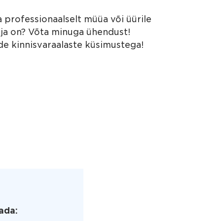
 professionaalselt müüa või üürile
vaja on? Võta minuga ühendust!
de kinnisvaraalaste küsimustega!
ada: