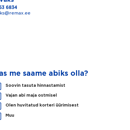
53 6834
aks@remax.ee
as me saame abiks olla?
Soovin tasuta hinnastamist
Vajan abi maja ostmisel
Olen huvitatud korteri üürimisest
Muu