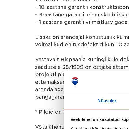
– 10-aastane garantii konstruktsioo
– 3-aastane garantii elamiskõlblikk
– 1-aastane garantii viimistlusvigade
Lisaks on arendajal kohustuslik küm
võimalikud ehitusdefektid kuni 10 aa
Vastavalt Hispaania kuninglikule de
seadusele 38/1999 on ostjate ettem
projekti puhul on garantiipartneriks
ettemaksed deponeeritakse eraldi p
arendajaga peaks midagi juhtuma, t
pangagarantii alusel.
Nõusolek
* Pildid on illustratiivsed
Veebilehel on kasutatud küp
Võta ühendust, kui soovid täpsemat i
Kasutame küpsiseid sisu ja r