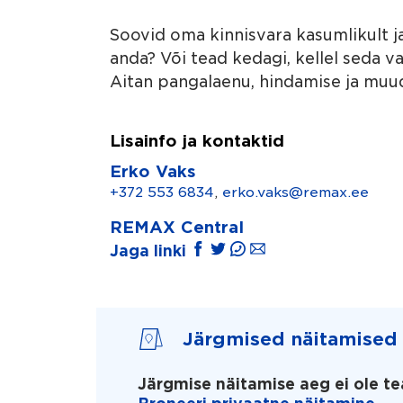
Soovid oma kinnisvara kasumlikult ja
anda? Või tead kedagi, kellel seda 
Aitan pangalaenu, hindamise ja muu
Lisainfo ja kontaktid
Erko Vaks
+372 553 6834
,
erko.vaks@remax.ee
REMAX Central
Jaga linki
Järgmised näitamised
Järgmise näitamise aeg ei ole te