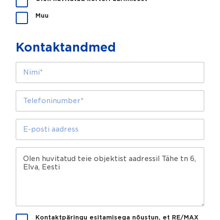
e
s
Muu
a
a
m
Kontaktandmed
e
a
N
b
i
i
m
k
i
T
s
*
e
o
l
l
e
E
l
f
-
a
o
p
?
n
o
S
i
s
õ
n
t
n
u
i
u
m
a
m
b
a
e
d
r
r
T
Kontaktpäringu esitamisega nõustun, et RE/MAX