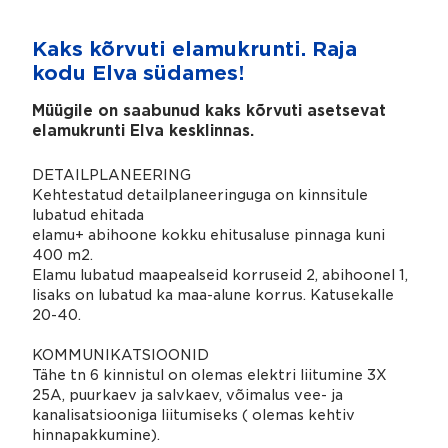
Kaks kõrvuti elamukrunti. Raja
kodu Elva südames!
Müügile on saabunud kaks kõrvuti asetsevat
elamukrunti Elva kesklinnas.
DETAILPLANEERING
Kehtestatud detailplaneeringuga on kinnsitule
lubatud ehitada
elamu+ abihoone kokku ehitusaluse pinnaga kuni
400 m2.
Elamu lubatud maapealseid korruseid 2, abihoonel 1,
lisaks on lubatud ka maa-alune korrus. Katusekalle
20-40.
KOMMUNIKATSIOONID
Tähe tn 6 kinnistul on olemas elektri liitumine 3X
25A, puurkaev ja salvkaev, võimalus vee- ja
kanalisatsiooniga liitumiseks ( olemas kehtiv
hinnapakkumine).