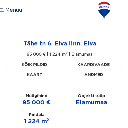
Skip
to
Menüü
content
Tähe tn 6, Elva linn, Elva
2
95 000 € |
1 224 m
| Elamumaa
KÕIK PILDID
KAARDIVAADE
KAART
ANDMED
Müügihind
Objekti tüüp
95 000 €
Elamumaa
Pindala
2
1 224 m