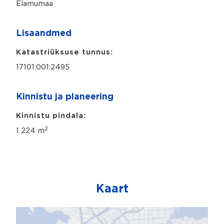
Elamumaa
Lisaandmed
Katastriüksuse tunnus:
17101:001:2495
Kinnistu ja planeering
Kinnistu pindala:
2
1 224 m
Kaart