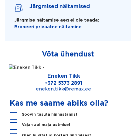
Järgmised näitamised
Järgmise näitamise aeg ei ole teada:
Broneeri privaatne näitamine
Võta ühendust
Eneken Tikk
+372 5373 2891
eneken.tikk@remax.ee
Kas me saame abiks olla?
K
Soovin tasuta hinnastamist
a
Vajan abi maja ostmisel
s
m
Olen huvitatud korteri üürimisest