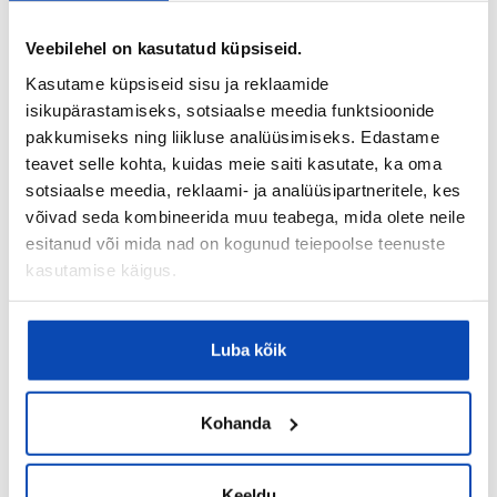
Veebilehel on kasutatud küpsiseid.
Kasutame küpsiseid sisu ja reklaamide
Laenukalkulaator
isikupärastamiseks, sotsiaalse meedia funktsioonide
pakkumiseks ning liikluse analüüsimiseks. Edastame
445
Kuumakse
€ / kuus
teavet selle kohta, kuidas meie saiti kasutate, ka oma
sotsiaalse meedia, reklaami- ja analüüsipartneritele, kes
+
–
võivad seda kombineerida muu teabega, mida olete neile
esitanud või mida nad on kogunud teiepoolse teenuste
Objekti müügihind
kasutamise käigus.
Luba kõik
+
–
Laenu tähtaeg
Kohanda
+
–
Intressimäär
Keeldu