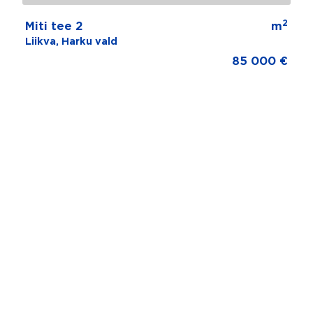
2
Miti tee 2
m
Liikva, Harku vald
85 000 €