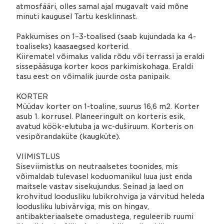
atmosfääri, olles samal ajal mugavalt vaid mõne
minuti kaugusel Tartu kesklinnast.
Pakkumises on 1–3-toalised (saab kujundada ka 4-
toaliseks) kaasaegsed korterid.
Kiirematel võimalus valida rõdu või terrassi ja eraldi
sissepääsuga korter koos parkimiskohaga. Eraldi
tasu eest on võimalik juurde osta panipaik.
KORTER
Müüdav korter on 1-toaline, suurus 16,6 m2. Korter
asub 1. korrusel. Planeeringult on korteris esik,
avatud köök-elutuba ja wc-duširuum. Korteris on
vesipõrandaküte (kaugküte).
VIIMISTLUS
Siseviimistlus on neutraalsetes toonides, mis
võimaldab tulevasel koduomanikul luua just enda
maitsele vastav sisekujundus. Seinad ja laed on
krohvitud loodusliku lubikrohviga ja värvitud heleda
loodusliku lubivärviga, mis on hingav,
antibakteriaalsete omadustega, reguleerib ruumi