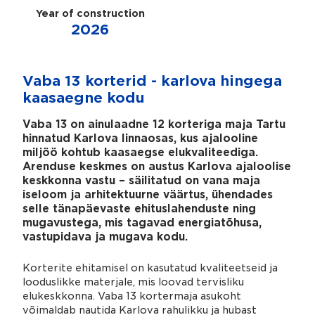
Year of construction
2026
Vaba 13 korterid - karlova hingega
kaasaegne kodu
Vaba 13 on ainulaadne 12 korteriga maja Tartu
hinnatud Karlova linnaosas, kus ajalooline
miljöö kohtub kaasaegse elukvaliteediga.
Arenduse keskmes on austus Karlova ajaloolise
keskkonna vastu – säilitatud on vana maja
iseloom ja arhitektuurne väärtus, ühendades
selle tänapäevaste ehituslahenduste ning
mugavustega, mis tagavad energiatõhusa,
vastupidava ja mugava kodu.
Korterite ehitamisel on kasutatud kvaliteetseid ja
looduslikke materjale, mis loovad tervisliku
elukeskkonna. Vaba 13 kortermaja asukoht
võimaldab nautida Karlova rahulikku ja hubast