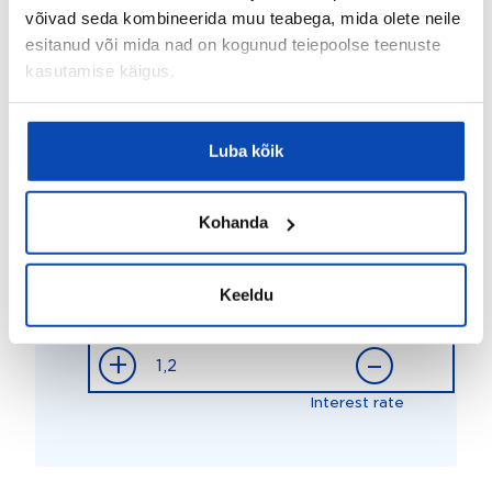
võivad seda kombineerida muu teabega, mida olete neile
Loan calculator
esitanud või mida nad on kogunud teiepoolse teenuste
436
kasutamise käigus.
Payment
€ / kk
+
–
Luba kõik
Listing price
Kohanda
+
–
Keeldu
Loan time (years)
+
–
Interest rate