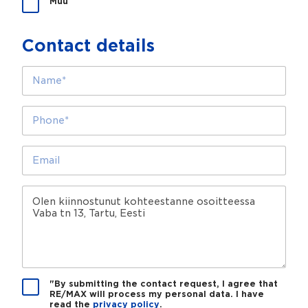
Muu
a
a
m
Contact details
e
a
N
b
a
i
m
k
e
P
s
*
h
o
o
l
n
E
l
e
m
a
*
a
?
i
M
l
e
*
s
s
a
g
e
P
"By submitting the contact request, I agree that
RE/MAX will process my personal data. I have
r
read the
privacy policy
.