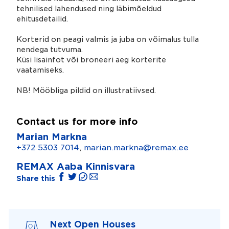
tehnilised lahendused ning läbimõeldud
ehitusdetailid.
Korterid on peagi valmis ja juba on võimalus tulla
nendega tutvuma.
Küsi lisainfot või broneeri aeg korterite
vaatamiseks.
NB! Mööbliga pildid on illustratiivsed.
Contact us for more info
Marian Markna
+372 5303 7014
,
marian.markna@remax.ee
REMAX Aaba Kinnisvara
Share this
Next Open Houses