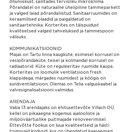
õhuniiskust, säilitades tervisliku mikrokliima.
Põrandatel on naturaalne ühelipiline tammeparkett
ja valged laiad põrandaliistud. Sanitaarruumides on
keraamilised plaadid ja paigaldatud on
sanitaartehnika. Korterites on täispuidust
kvaliteetsed valged tahveluksed ja tammespoon
välisuks.
KOMMUNIKATSIOONID
Majas on Tartu linna kaugküte, esimesel korrusel on
vesipõrandaküte, teisel ja kolmandal korrusel on
radiaatorid. Küte on reguleeritav ruumide kaupa.
Korterites on loomulik ventilatsioon fresh
klappidega, märgades ruumidest ja köögis on
sundventilatsioon. Olemas on Telia valguskaabel ja
valvesignalisatsiooni valmidus.
ARENDAJA
Vaba 13 arendajaks on ehitusettevõte Villach OÜ,
kellel on pikaaegne kogemus ajalooliste ja
miljööväärtuslike puitmajade renoveerimisel.
Ettevõtte fookus on luua kvaliteetseid ja hästi
toimivaid kodusid, kus on ühendatud kaasaegsed