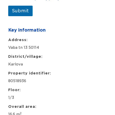
i
a
v
b
a
Submit
i
c
k
y
s
p
m
Key information
o
e
l
*
i
Address:
c
Vaba tn 13 50114
y
*
District/village:
Karlova
Property identifier:
80518936
Floor:
1/3
Overall area:
2
16,6 m