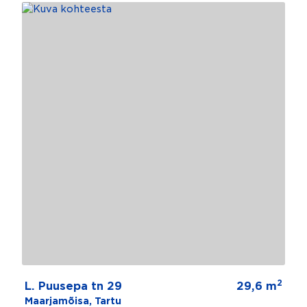
2
L. Puusepa tn 29
29,6 m
Maarjamõisa, Tartu