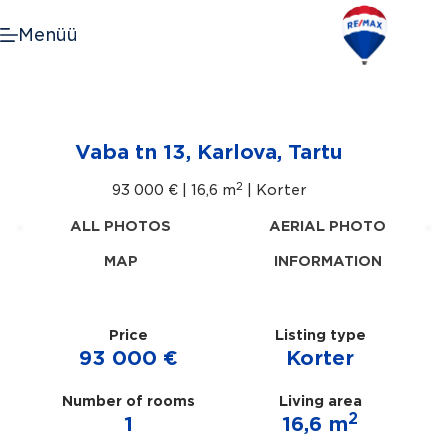
Skip
to
Menüü
content
Vaba tn 13, Karlova, Tartu
2
93 000 € |
16,6 m
| Korter
ALL PHOTOS
AERIAL PHOTO
MAP
INFORMATION
Price
Listing type
93 000 €
Korter
Number of rooms
Living area
2
1
16,6 m