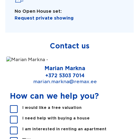
No Open House set:
Request private showing
Contact us
Marian Markna
+372 5303 7014
marian.markna@remax.ee
How can we help you?
K
I would like a free valuation
a
I need help with buying a house
s
m
I am interested in renting an apartment
e
s