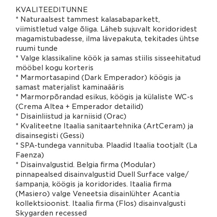
KVALITEEDITUNNE
* Naturaalsest tammest kalasabaparkett,
viimistletud valge õliga. Läheb sujuvalt koridoridest
magamistubadesse, ilma lävepakuta, tekitades ühtse
ruumi tunde
* Valge klassikaline köök ja samas stiilis sisseehitatud
mööbel kogu korteris
* Marmortasapind (Dark Emperador) köögis ja
samast materjalist kaminaääris
* Marmorpõrandad esikus, köögis ja külaliste WC-s
(Crema Altea + Emperador detailid)
* Disainliistud ja karniisid (Orac)
* Kvaliteetne Itaalia sanitaartehnika (ArtCeram) ja
disainsegisti (Gessi)
* SPA-tundega vannituba. Plaadid Itaalia tootjalt (La
Faenza)
* Disainvalgustid. Belgia firma (Modular)
pinnapealsed disainvalgustid Duell Surface valge/
śampanja, köögis ja koridorides. Itaalia firma
(Masiero) valge Veneetsia disainlühter Acantia
kollektsioonist. Itaalia firma (Flos) disainvalgusti
Skygarden recessed