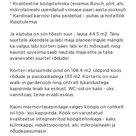
* Kvaliteetne köögitehnika (enamus Bosch, pliit, ahi,
mikrolaineahi uuendatud viimase paari aasta jooksul)
* Kardinad karniisi taha peidetud – puhas ja hotellilik
lõpptulemus
Ja elutuba on siin tõesti suur - lausa 44.5 m2. Tänu
suurtele akendele ja läbi maja planeeringule mängib
ka valgus läbi korteri päev läbi eriti mõnusalt ning
kaunist suveilma saab nautida maja ette ja taha
avanevatel suurtel rõdudel.
Korteri eluruumide pind on 108.4 m2, üldpind koos
rõdude ja panipaikadega 133 m2. Korteris on suur
walk-in garderoob ning ohtralt lükandustega
kapipinda leiab ka esikust. WC-sid on kaks - üks
vannitoas, teine eraldi esikus.
Kauni marmortasapinnaga valges köögis on rohkelt
nii töö- kui kapipinda. Köök on varustatud
kvaliteetse integreeritud köögitehnikaga - kaks
külmkappi, induktsioonpliit, ahi, mikrolaineahi ja
nõudepesumasin.