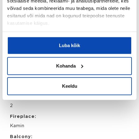
sotsiaalse meedia, reklaami- ja analüüsipartneritele, kes
Korter
võivad seda kombineerida muu teabega, mida olete neile
esitanud või mida nad on kogunud teiepoolse teenuste
Overall condition:
kasutamise käigus.
Heas korras
Balcony:
Luba kõik
Jah
Detailed information
Kohanda
Stove:
Induktsioonpliit
Keeldu
Number of toilets:
2
Fireplace:
Kamin
Balcony: