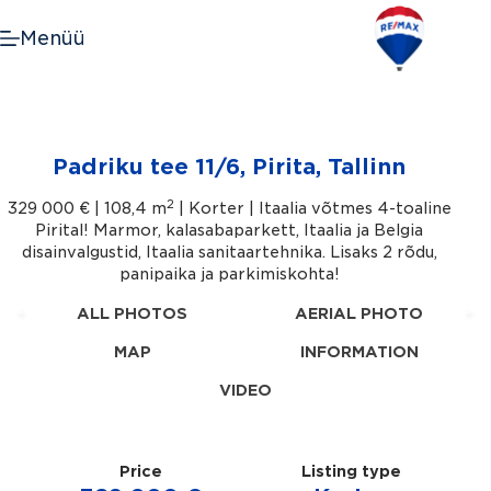
Skip
to
Menüü
content
Padriku tee 11/6, Pirita, Tallinn
2
329 000 € |
108,4 m
| Korter | Itaalia võtmes 4-toaline
Pirital! Marmor, kalasabaparkett, Itaalia ja Belgia
disainvalgustid, Itaalia sanitaartehnika. Lisaks 2 rõdu,
panipaika ja parkimiskohta!
ALL PHOTOS
AERIAL PHOTO
MAP
INFORMATION
VIDEO
Price
Listing type