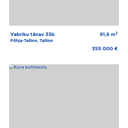
2
Vabriku tänav 35b
91,6 m
Põhja-Tallinn, Tallinn
355 000 €