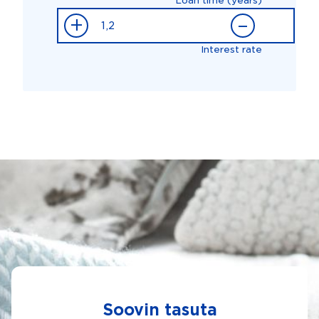
Loan time (years)
+
–
Interest rate
Soovin tasuta