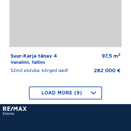
2
Suur-Karja tänav 4
97,5 m
Vanalinn, Tallinn
282 000 €
52m2 elutuba, kõrged laed!
LOAD MORE (9)