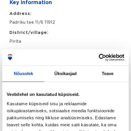
Key information
o
a
l
m
i
Address:
e
c
Padriku tee 11/6 11912
y
*
District/village:
Pirita
Property identifier:
80508129
Floor:
Nõusolek
Üksikasjad
Teave
2/2
Overall area:
Veebilehel on kasutatud küpsiseid.
2
108,4 m
Kasutame küpsiseid sisu ja reklaamide
Number of rooms:
isikupärastamiseks, sotsiaalse meedia funktsioonide
4
pakkumiseks ning liikluse analüüsimiseks. Edastame
teavet selle kohta, kuidas meie saiti kasutate, ka oma
Listing type: