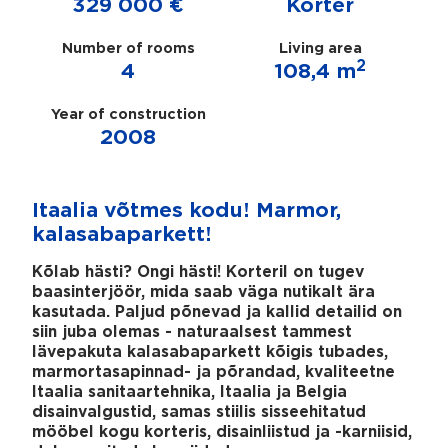
329 000 €
Korter
Number of rooms
Living area
2
4
108,4 m
Year of construction
2008
Itaalia võtmes kodu! Marmor,
kalasabaparkett!
Kõlab hästi? Ongi hästi! Korteril on tugev
baasinterjöör, mida saab väga nutikalt ära
kasutada. Paljud põnevad ja kallid detailid on
siin juba olemas - naturaalsest tammest
lävepakuta kalasabaparkett kõigis tubades,
marmortasapinnad- ja põrandad, kvaliteetne
Itaalia sanitaartehnika, Itaalia ja Belgia
disainvalgustid, samas stiilis sisseehitatud
mööbel kogu korteris, disainliistud ja -karniisid,