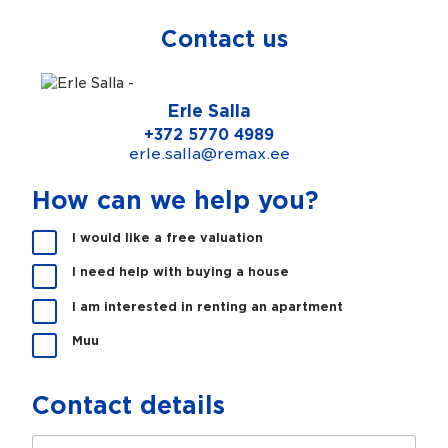
Contact us
Erle Salla
+372 5770 4989
erle.salla@remax.ee
How can we help you?
K
I would like a free valuation
a
I need help with buying a house
s
m
I am interested in renting an apartment
e
s
Muu
a
a
m
Contact details
e
a
N
b