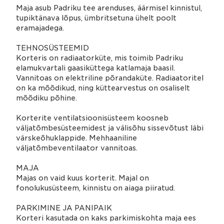
Maja asub Padriku tee arenduses, äärmisel kinnistul,
tupiktänava lõpus, ümbritsetuna ühelt poolt
eramajadega.
TEHNOSÜSTEEMID
Korteris on radiaatorküte, mis toimib Padriku
elamukvartali gaasiküttega katlamaja baasil.
Vannitoas on elektriline põrandaküte. Radiaatoritel
on ka mõõdikud, ning küttearvestus on osaliselt
mõõdiku põhine.
Korterite ventilatsioonisüsteem koosneb
väljatõmbesüsteemidest ja välisõhu sissevõtust läbi
värskeõhuklappide. Mehhaaniline
väljatõmbeventilaator vannitoas.
MAJA
Majas on vaid kuus korterit. Majal on
fonolukusüsteem, kinnistu on aiaga piiratud.
PARKIMINE JA PANIPAIK
Korteri kasutada on kaks parkimiskohta maja ees