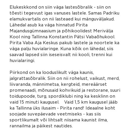
Elukeskkond on siin väga lastesõbralik - siin on
tõesti tegevust igas vanuses lastele. Samas Padriku
elamukvartalis on nii lasteaed kui mänguväljakud.
Lähedal asub ka väga hinnatud Pirita
Majandusgümnaasium ja põhikoolidest Merivälja
Kool ning Tallinna Konstantin Pätsi Vabaõhukool.
Pirita Vaba Aja Keskus pakub lastele ja noortele ka
väga palju huvialaringe. Kuna kõik on lähedal, siis
saavad lapsed siin iseseisvalt nii kooli, trenni kui
huvialaringi.
Piirkond on ka looduslikult väga kaunis,
jalgrattasõbralik. Siin on nii rohelust, vaikust, merd,
liivaranda, männimetsa, kergteid, mereäärset
promenaadi, mõnusaid kohvikuid ja restorane, suuri
toidupoode, turg, spordiklubi ning ka kesklinn on
vaid 15 minuti kaugusel. Vaid 1,5 km kaugusel jääb
ka Tallinna üks ilusaim - Pirita rand! Ideaalne koht
soojade suvepäevade veetmiseks - kas siis
sportlikumalt või lihtsalt niisama kaunist ilma,
rannailma ja päikest nautides.