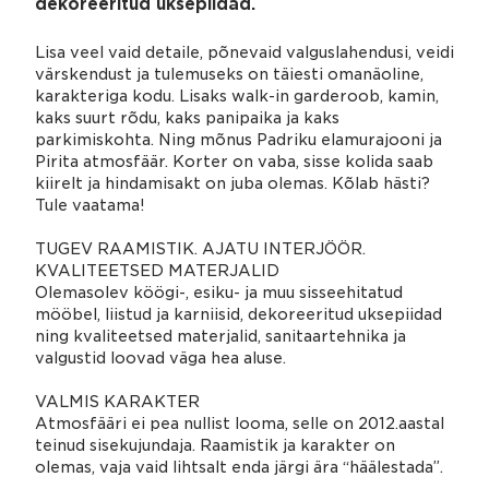
dekoreeritud uksepiidad.
Lisa veel vaid detaile, põnevaid valguslahendusi, veidi
värskendust ja tulemuseks on täiesti omanäoline,
karakteriga kodu. Lisaks walk-in garderoob, kamin,
kaks suurt rõdu, kaks panipaika ja kaks
parkimiskohta. Ning mõnus Padriku elamurajooni ja
Pirita atmosfäär. Korter on vaba, sisse kolida saab
kiirelt ja hindamisakt on juba olemas. Kõlab hästi?
Tule vaatama!
TUGEV RAAMISTIK. AJATU INTERJÖÖR.
KVALITEETSED MATERJALID
Olemasolev köögi-, esiku- ja muu sisseehitatud
mööbel, liistud ja karniisid, dekoreeritud uksepiidad
ning kvaliteetsed materjalid, sanitaartehnika ja
valgustid loovad väga hea aluse.
VALMIS KARAKTER
Atmosfääri ei pea nullist looma, selle on 2012.aastal
teinud sisekujundaja. Raamistik ja karakter on
olemas, vaja vaid lihtsalt enda järgi ära “häälestada”.